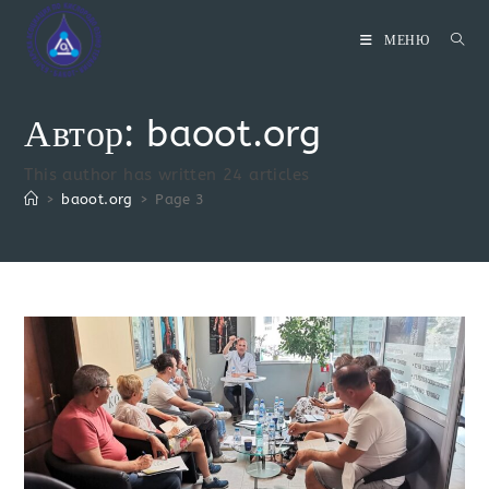
Skip
to
МЕНЮ
content
Автор:
baoot.org
This author has written 24 articles
>
baoot.org
>
Page 3