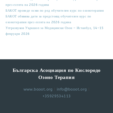
през есента на 2026 година
БАКОТ проведе осми по ред обучителен курс по озонотерапия
БАКОТ обявява дати за предстоящ обучителен курс по
озонотерапия през есента на 2026 година
Ултразвуков Уъркшоп за Медицински Озон – Истанбул, 14–15
февруари 2026
Българска Асоциация по Кислородо
Озоно Терапия
www.baoot.org
|
info@baoot.org
|
+35929534113