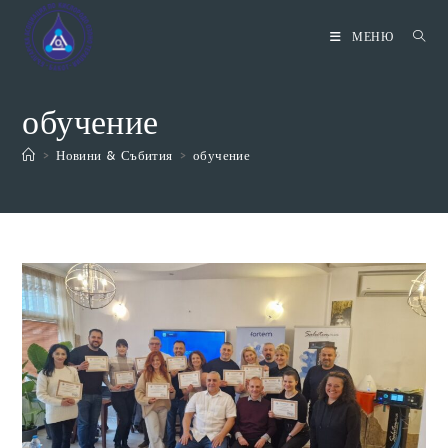
Skip
to
МЕНЮ
content
обучение
>
Новини & Събития
>
обучение